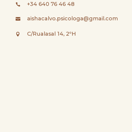
+34 640 76 46 48

aishacalvo.psicologa@gmail.com

C/Rualasal 14, 2ºH
